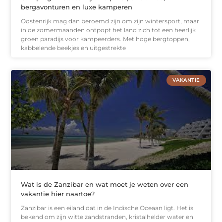
bergavonturen en luxe kamperen
Oostenrijk mag dan beroemd zijn om zijn wintersport, maar
in de zomermaanden ontpopt het land zich tot een heerlijk
groen paradijs voor kampeerders. Met hoge bergtoppen,
kabbelende beekjes en uitgestrekte
VAKANTIE
Wat is de Zanzibar en wat moet je weten over een
vakantie hier naartoe?
Zanzibar is een eiland dat in de Indische Oceaan ligt. Het is
bekend om zijn witte zandstranden, kristalhelder water en