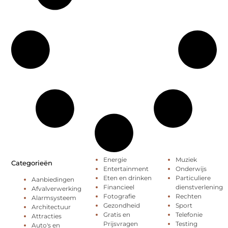
Energie
Muziek
Categorieën
Entertainment
Onderwijs
Eten en drinken
Particuliere
Aanbiedingen
Financieel
dienstverlening
Afvalverwerking
Fotografie
Rechten
Alarmsysteem
Gezondheid
Sport
Architectuur
Gratis en
Telefonie
Attracties
Prijsvragen
Testing
Auto's en