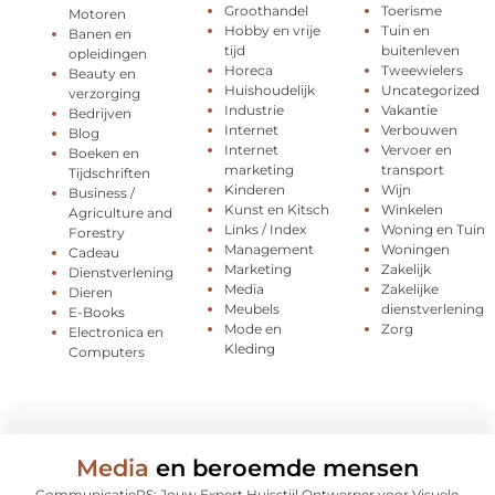
Groothandel
Toerisme
Motoren
Hobby en vrije
Tuin en
Banen en
tijd
buitenleven
opleidingen
Horeca
Tweewielers
Beauty en
Huishoudelijk
Uncategorized
verzorging
Industrie
Vakantie
Bedrijven
Internet
Verbouwen
Blog
Internet
Vervoer en
Boeken en
marketing
transport
Tijdschriften
Kinderen
Wijn
Business /
Kunst en Kitsch
Winkelen
Agriculture and
Links / Index
Woning en Tuin
Forestry
Management
Woningen
Cadeau
Marketing
Zakelijk
Dienstverlening
Media
Zakelijke
Dieren
Meubels
dienstverlening
E-Books
Mode en
Zorg
Electronica en
Kleding
Computers
Media
en beroemde mensen
CommunicatieRS: Jouw Expert Huisstijl Ontwerper voor Visuele