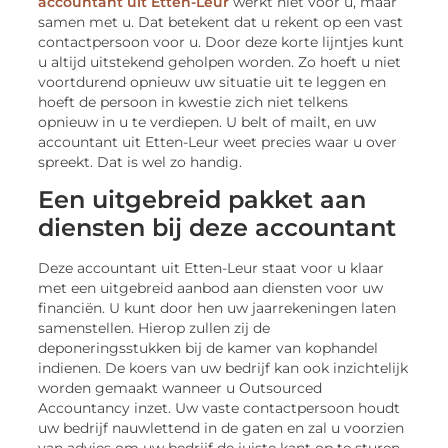
accountant uit Etten-Leur
werkt niet voor u, maar
samen met u. Dat betekent dat u rekent op een vast
contactpersoon voor u. Door deze korte lijntjes kunt
u altijd uitstekend geholpen worden. Zo hoeft u niet
voortdurend opnieuw uw situatie uit te leggen en
hoeft de persoon in kwestie zich niet telkens
opnieuw in u te verdiepen. U belt of mailt, en uw
accountant uit Etten-Leur weet precies waar u over
spreekt. Dat is wel zo handig.
Een uitgebreid pakket aan
diensten bij deze accountant
Deze accountant uit Etten-Leur staat voor u klaar
met een uitgebreid aanbod aan diensten voor uw
financiën. U kunt door hen uw jaarrekeningen laten
samenstellen. Hierop zullen zij de
deponeringsstukken bij de kamer van kophandel
indienen. De koers van uw bedrijf kan ook inzichtelijk
worden gemaakt wanneer u Outsourced
Accountancy inzet. Uw vaste contactpersoon houdt
uw bedrijf nauwlettend in de gaten en zal u voorzien
van advies om uw bedrijf de juiste kant op te sturen.