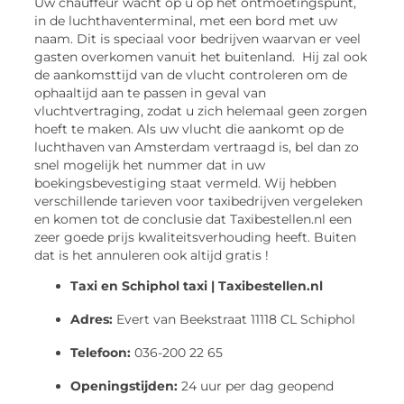
Uw chauffeur wacht op u op het ontmoetingspunt,
in de luchthaventerminal, met een bord met uw
naam. Dit is speciaal voor bedrijven waarvan er veel
gasten overkomen vanuit het buitenland. Hij zal ook
de aankomsttijd van de vlucht controleren om de
ophaaltijd aan te passen in geval van
vluchtvertraging, zodat u zich helemaal geen zorgen
hoeft te maken. Als uw vlucht die aankomt op de
luchthaven van Amsterdam vertraagd is, bel dan zo
snel mogelijk het nummer dat in uw
boekingsbevestiging staat vermeld. Wij hebben
verschillende tarieven voor taxibedrijven vergeleken
en komen tot de conclusie dat Taxibestellen.nl een
zeer goede prijs kwaliteitsverhouding heeft. Buiten
dat is het annuleren ook altijd gratis !
Taxi en Schiphol taxi | Taxibestellen.nl
Adres:
Evert van Beekstraat 1
1118 CL Schiphol
Telefoon:
036-200 22 65
Openingstijden:
24 uur per dag geopend