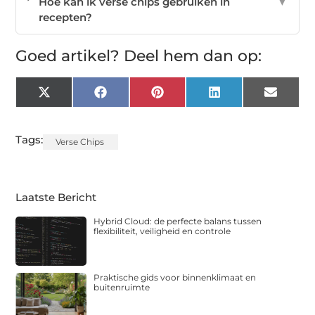
Hoe kan ik verse chips gebruiken in
▼
recepten?
Goed artikel? Deel hem dan op:
X
Facebook
Pinterest
LinkedIn
Email
(Twitter)
Tags:
Verse Chips
Laatste Bericht
Hybrid Cloud: de perfecte balans tussen
flexibiliteit, veiligheid en controle
Praktische gids voor binnenklimaat en
buitenruimte