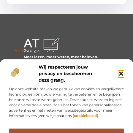
Meer lezen, meer weten, meer beleven.
Ontdek een wereld van blogs en artikelen over alles wat
Wij respecteren jouw
het dagelijks leven boeiend maakt.
privacy en beschermen
Bericht categorie
deze graag.
Op onze website maken we gebruik van cookies en vergelijkbare
technologieën om jouw ervaring te verbeteren en te begrijpen
hoe onze website wordt gebruikt. Deze cookies worden ingezet
Onze informatie
voor diverse doeleinden, zoals het tonen van gepersonaliseerde
advertenties en het meten van websitegebruik. Voor meer
Inkomsten genereren met mijn website: van idee naar resultaat
informatie verwijzen we je naar ons [
cookiebeleid
].