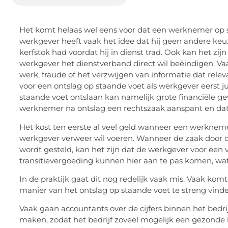
Het komt helaas wel eens voor dat een werknemer op 
werkgever heeft vaak het idee dat hij geen andere keu
kerfstok had voordat hij in dienst trad. Ook kan het z
werkgever het dienstverband direct wil beëindigen. Vaak
werk, fraude of het verzwijgen van informatie dat relev
voor een ontslag op staande voet als werkgever eerst 
staande voet ontslaan kan namelijk grote financiële g
werknemer na ontslag een rechtszaak aanspant en dat
Het kost ten eerste al veel geld wanneer een werknem
werkgever verweer wil voeren. Wanneer de zaak door d
wordt gesteld, kan het zijn dat de werkgever voor ee
transitievergoeding kunnen hier aan te pas komen, wat
In de praktijk gaat dit nog redelijk vaak mis. Vaak kom
manier van het ontslag op staande voet te streng vind
Vaak gaan accountants over de cijfers binnen het bedrij
maken, zodat het bedrijf zoveel mogelijk een gezonde l
in te winnen bij
accountant adviseur
van bijvoorbeeld