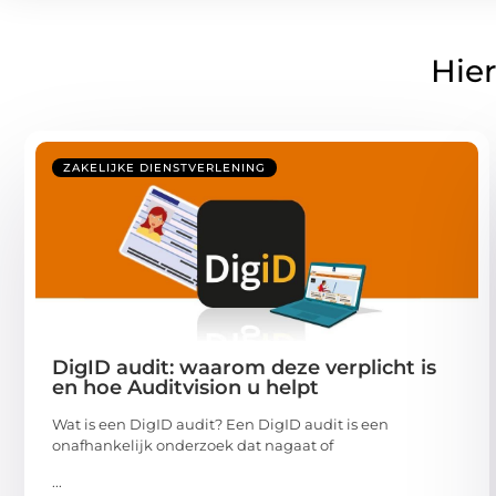
Hier
ZAKELIJKE DIENSTVERLENING
DigID audit: waarom deze verplicht is
en hoe Auditvision u helpt
Wat is een DigID audit? Een DigID audit is een
onafhankelijk onderzoek dat nagaat of
...