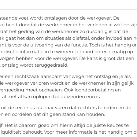
staande voet wordt ontslagen door de werkgever. De
ze heeft doordat de werknemer in het verleden al wat op zij
ijn dat het gedrag van de werknemer zo dusdanig is dat de
 gaat het dan om situaties als diefstal, onder invloed aan h
ant is voor de uitvoering van de functie. Toch is het handig 
juridische informatie in te winnen. Iemand onrechtmatig op
evolgen hebben voor de werkgever. De kans is groot dat een
 ontslag wordt teruggedraaid.
er een rechtszaak aanspant vanwege het ontslag en je als
e werkgever verloren wordt en de werknemer in zijn gelijk
n vergoeding moet opdraaien. Ook loondoorbetaling en
 al met al kan oplopen tot duizenden euro’s.
t uit de rechtspraak naar voren dat rechters te reden en de
en en oordelen dat dit geen stand kan houden.
f. Het is daarom goed om hierin altijd de juiste keuzes te
iquiditeit behoudt. Voor meer informatie is het handig om d
wea accountants
.