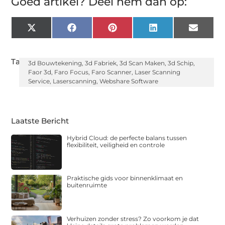
Goed artikel? Deel hem dan op:
X
Facebook
Pinterest
LinkedIn
Email
(Twitter)
Tags:
3d Bouwtekening
,
3d Fabriek
,
3d Scan Maken
,
3d Schip
,
Faor 3d
,
Faro Focus
,
Faro Scanner
,
Laser Scanning
Service
,
Laserscanning
,
Webshare Software
Laatste Bericht
Hybrid Cloud: de perfecte balans tussen
flexibiliteit, veiligheid en controle
Praktische gids voor binnenklimaat en
buitenruimte
Verhuizen zonder stress? Zo voorkom je dat