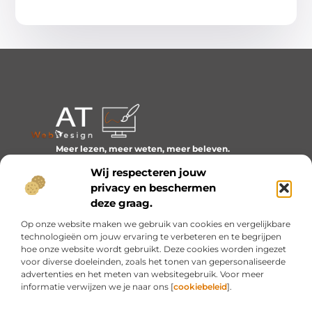
Meer lezen, meer weten, meer beleven.
Ontdek een wereld van blogs en artikelen over alles wat
Wij respecteren jouw
het dagelijks leven boeiend maakt.
privacy en beschermen
Bericht categorie
deze graag.
Op onze website maken we gebruik van cookies en vergelijkbare
technologieën om jouw ervaring te verbeteren en te begrijpen
hoe onze website wordt gebruikt. Deze cookies worden ingezet
Onze informatie
voor diverse doeleinden, zoals het tonen van gepersonaliseerde
advertenties en het meten van websitegebruik. Voor meer
Inkomsten genereren met mijn website: van idee naar resultaat
informatie verwijzen we je naar ons [
cookiebeleid
].