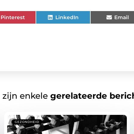
Pinterest
LinkedIn
Email
 zijn enkele
gerelateerde beric
GEZONDHEID