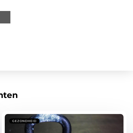
hten
GEZONDHEID