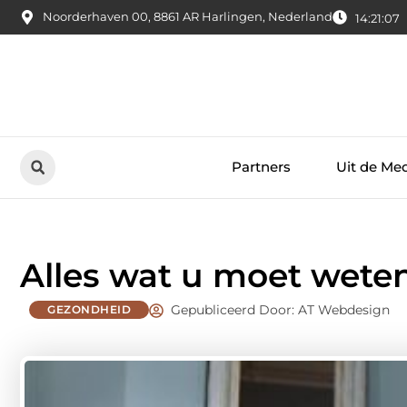
Noorderhaven 00, 8861 AR Harlingen, Nederland
14:21:09
Partners
Uit de Me
Alles wat u moet wete
Gepubliceerd Door: AT Webdesign
GEZONDHEID