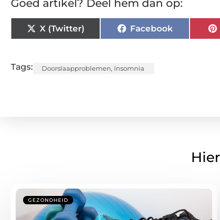
Goed artikel? Deel hem dan op:
X (Twitter)
Facebook
Tags:
Doorslaapproblemen
,
Insomnia
Hier
GEZONDHEID