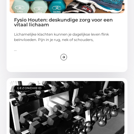
Fysio Houten: deskundige zorg voor een
vitaal lichaam
Lichamelijke klachten kunnen je dagelijkse leven flink
beïnvloeden. Pijn in je rug, nek of schouders,
...
GEZONDHEID