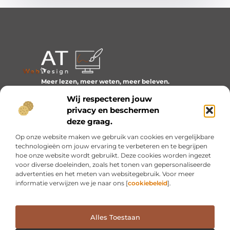
Meer lezen, meer weten, meer beleven.
Ontdek een wereld van blogs en artikelen over alles wat
Wij respecteren jouw
het dagelijks leven boeiend maakt.
privacy en beschermen
Bericht categorie
deze graag.
Op onze website maken we gebruik van cookies en vergelijkbare
technologieën om jouw ervaring te verbeteren en te begrijpen
hoe onze website wordt gebruikt. Deze cookies worden ingezet
Onze informatie
voor diverse doeleinden, zoals het tonen van gepersonaliseerde
advertenties en het meten van websitegebruik. Voor meer
Inkomsten genereren met mijn website: van idee naar resultaat
informatie verwijzen we je naar ons [
cookiebeleid
].
Alles Toestaan
Website index
Cookiebeleid (EU)