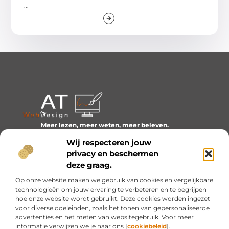
...
Meer lezen, meer weten, meer beleven.
Ontdek een wereld van blogs en artikelen over alles wat
Wij respecteren jouw
het dagelijks leven boeiend maakt.
privacy en beschermen
Bericht categorie
deze graag.
Op onze website maken we gebruik van cookies en vergelijkbare
technologieën om jouw ervaring te verbeteren en te begrijpen
hoe onze website wordt gebruikt. Deze cookies worden ingezet
Onze informatie
voor diverse doeleinden, zoals het tonen van gepersonaliseerde
advertenties en het meten van websitegebruik. Voor meer
Inkomsten genereren met mijn website: van idee naar resultaat
informatie verwijzen we je naar ons [
cookiebeleid
].