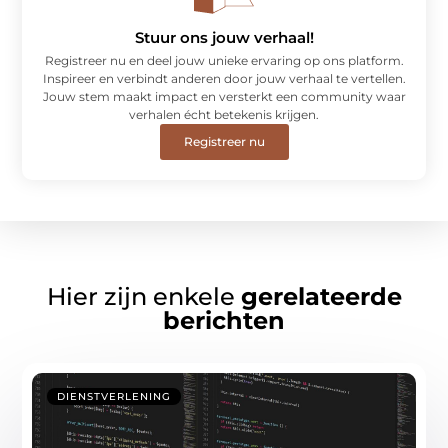
Stuur ons jouw verhaal!
Registreer nu en deel jouw unieke ervaring op ons platform.
Inspireer en verbindt anderen door jouw verhaal te vertellen.
Jouw stem maakt impact en versterkt een community waar
verhalen écht betekenis krijgen.
Registreer nu
Hier zijn enkele
gerelateerde
berichten
DIENSTVERLENING