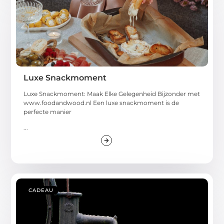
Luxe Snackmoment
Luxe Snackmoment: Maak Elke Gelegenheid Bijzonder met
www.foodandwood.nl Een luxe snackmoment is de
perfecte manier
...
CADEAU