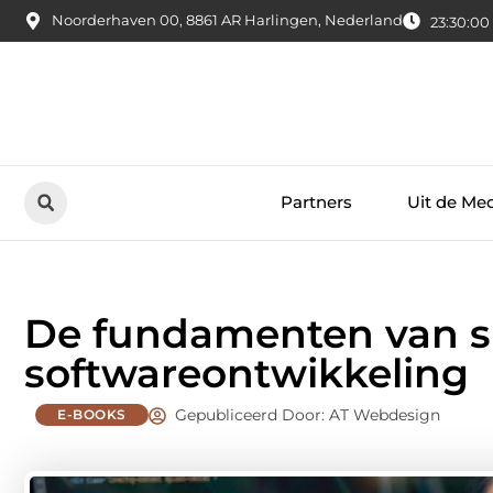
Noorderhaven 00, 8861 AR Harlingen, Nederland
23:30:02
Partners
Uit de Me
De fundamenten van s
softwareontwikkeling
Gepubliceerd Door: AT Webdesign
E-BOOKS