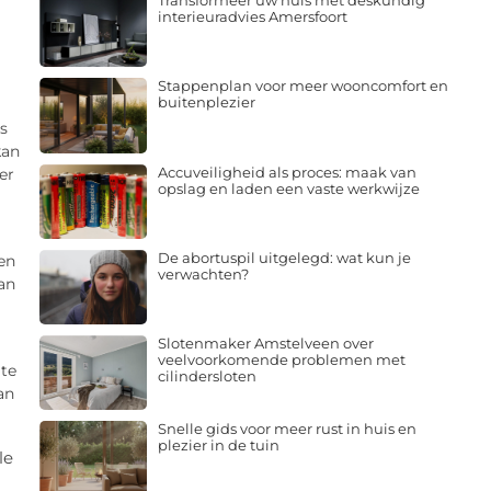
Transformeer uw huis met deskundig
interieuradvies Amersfoort
Stappenplan voor meer wooncomfort en
buitenplezier
s
kan
Accuveiligheid als proces: maak van
er
opslag en laden een vaste werkwijze
De abortuspil uitgelegd: wat kun je
en
verwachten?
an
Slotenmaker Amstelveen over
veelvoorkomende problemen met
 te
cilindersloten
an
Snelle gids voor meer rust in huis en
plezier in de tuin
le