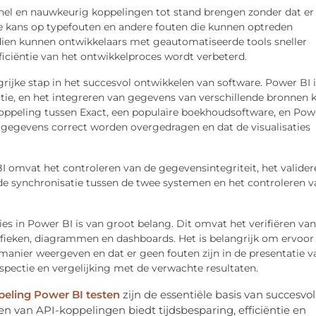
nel en nauwkeurig koppelingen tot stand brengen zonder dat er
e kans op typefouten en andere fouten die kunnen optreden
en kunnen ontwikkelaars met geautomatiseerde tools sneller
iciëntie van het ontwikkelproces wordt verbeterd.
rijke stap in het succesvol ontwikkelen van software. Power BI i
atie, en het integreren van gegevens van verschillende bronnen 
koppeling tussen Exact, een populaire boekhoudsoftware, en Pow
e gegevens correct worden overgedragen en dat de visualisaties
I omvat het controleren van de gegevensintegriteit, het valider
 de synchronisatie tussen de twee systemen en het controleren v
ies in Power BI is van groot belang. Dit omvat het verifiëren van
afieken, diagrammen en dashboards. Het is belangrijk om ervoor
 manier weergeven en dat er geen fouten zijn in de presentatie v
nspectie en vergelijking met de verwachte resultaten.
peling Power BI testen
zijn de essentiële basis van succesvol
 van API-koppelingen biedt tijdsbesparing, efficiëntie en