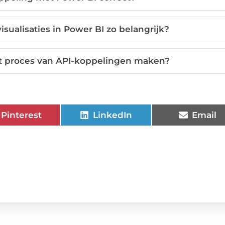
sualisaties in Power BI zo belangrijk?
t proces van API-koppelingen maken?
Pinterest
LinkedIn
Email