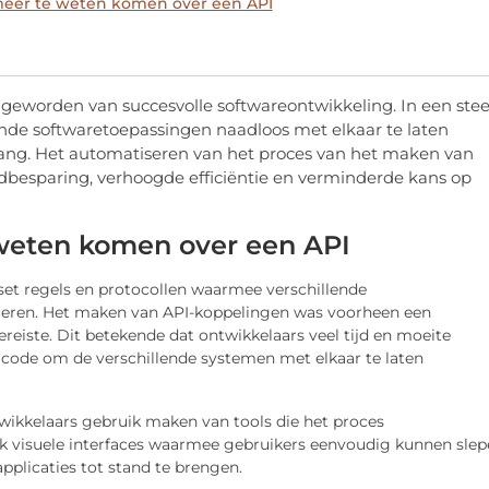
 meer te weten komen over een API
 geworden van succesvolle softwareontwikkeling. In een ste
nde softwaretoepassingen naadloos met elkaar te laten
ang. Het automatiseren van het proces van het maken van
jdbesparing, verhoogde efficiëntie en verminderde kans op
e weten komen over een API
set regels en protocollen waarmee verschillende
eren. Het maken van API-koppelingen was voorheen een
reiste. Dit betekende dat ontwikkelaars veel tijd en moeite
code om de verschillende systemen met elkaar te laten
ikkelaars gebruik maken van tools die het proces
ak visuele interfaces waarmee gebruikers eenvoudig kunnen sle
pplicaties tot stand te brengen.