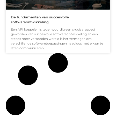
De fundamenten van succesvolle
softwareontwikkeling
Een API koppelen is tegenwoordig een cruciaal aspect
geworden van succesvolle softwareontwikkeling. In een
steeds meer verbonden wereld is het vermogen om
verschillende softwaretoepassingen naadloos met elkaar te
laten communiceren