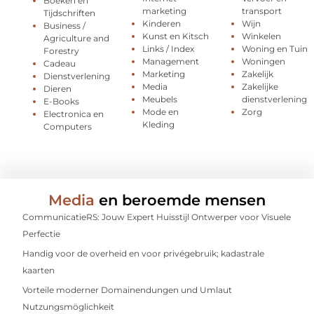
Boeken en
marketing
transport
Tijdschriften
Kinderen
Wijn
Business /
Kunst en Kitsch
Winkelen
Agriculture and
Links / Index
Woning en Tuin
Forestry
Management
Woningen
Cadeau
Marketing
Zakelijk
Dienstverlening
Media
Zakelijke
Dieren
Meubels
dienstverlening
E-Books
Mode en
Zorg
Electronica en
Kleding
Computers
Media
en beroemde mensen
CommunicatieRS: Jouw Expert Huisstijl Ontwerper voor Visuele
Perfectie
Handig voor de overheid en voor privégebruik; kadastrale
kaarten
Vorteile moderner Domainendungen und Umlaut
Nutzungsmöglichkeit