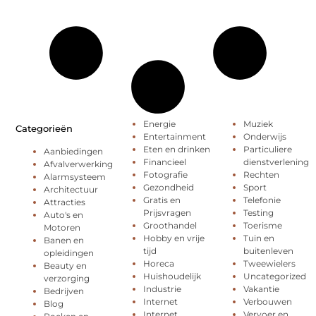
Energie
Muziek
Categorieën
Entertainment
Onderwijs
Eten en drinken
Particuliere
Aanbiedingen
Financieel
dienstverlening
Afvalverwerking
Fotografie
Rechten
Alarmsysteem
Gezondheid
Sport
Architectuur
Gratis en
Telefonie
Attracties
Prijsvragen
Testing
Auto's en
Groothandel
Toerisme
Motoren
Hobby en vrije
Tuin en
Banen en
tijd
buitenleven
opleidingen
Horeca
Tweewielers
Beauty en
Huishoudelijk
Uncategorized
verzorging
Industrie
Vakantie
Bedrijven
Internet
Verbouwen
Blog
Internet
Vervoer en