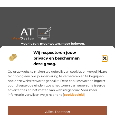
Meer lezen, meer weten, meer beleven.
Ontdek een wereld van blogs en artikelen over alles wat
Wij respecteren jouw
het dagelijks leven boeiend maakt.
privacy en beschermen
Bericht categorie
deze graag.
Op onze website maken we gebruik van cookies en vergelijkbare
technologieën om jouw ervaring te verbeteren en te begrijpen
hoe onze website wordt gebruikt. Deze cookies worden ingezet
Onze informatie
voor diverse doeleinden, zoals het tonen van gepersonaliseerde
advertenties en het meten van websitegebruik. Voor meer
Inkomsten genereren met mijn website: van idee naar resultaat
informatie verwijzen we je naar ons [
cookiebeleid
].
Alles Toestaan
Website index
Cookiebeleid (EU)