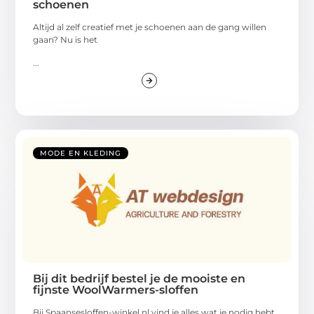
schoenen
Altijd al zelf creatief met je schoenen aan de gang willen
gaan? Nu is het
...
MODE EN KLEDING
Bij dit bedrijf bestel je de mooiste en
fijnste WoolWarmers-sloffen
Bij Spaansesloffen-winkel.nl vind je alles wat je nodig hebt