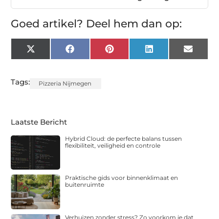
Goed artikel? Deel hem dan op:
X
Facebook
Pinterest
LinkedIn
Email
(Twitter)
Tags:
Pizzeria Nijmegen
Laatste Bericht
Hybrid Cloud: de perfecte balans tussen
flexibiliteit, veiligheid en controle
Praktische gids voor binnenklimaat en
buitenruimte
Verhuizen zonder stress? Zo voorkom je dat