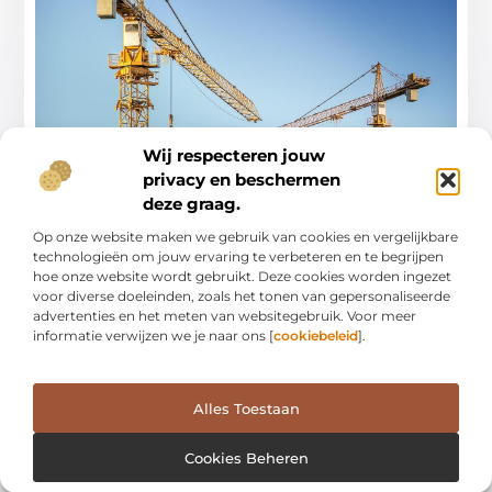
Wij respecteren jouw
privacy en beschermen
Benchmarks voor veiligheid en efficiëntie
bij bouwprojecten
deze graag.
In de dynamische wereld van de bouwsector zijn
Op onze website maken we gebruik van cookies en vergelijkbare
veiligheid en efficiëntie cruciale benchmarks die
technologieën om jouw ervaring te verbeteren en te begrijpen
hoe onze website wordt gebruikt. Deze cookies worden ingezet
...
voor diverse doeleinden, zoals het tonen van gepersonaliseerde
advertenties en het meten van websitegebruik. Voor meer
informatie verwijzen we je naar ons [
cookiebeleid
].
Alles Toestaan
AANBIEDINGEN
Cookies Beheren