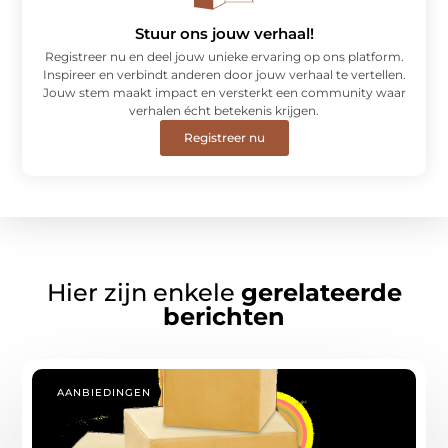
Stuur ons jouw verhaal!
Registreer nu en deel jouw unieke ervaring op ons platform.
Inspireer en verbindt anderen door jouw verhaal te vertellen.
Jouw stem maakt impact en versterkt een community waar
verhalen écht betekenis krijgen.
Registreer nu
Hier zijn enkele
gerelateerde
berichten
AANBIEDINGEN