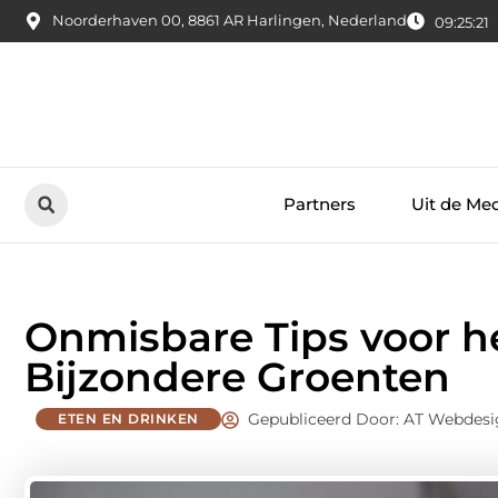
Noorderhaven 00, 8861 AR Harlingen, Nederland
09:25:22
Partners
Uit de Me
Onmisbare Tips voor h
Bijzondere Groenten
Gepubliceerd Door: AT Webdesi
ETEN EN DRINKEN