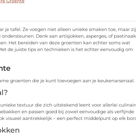
ere Groente
r je tafel. Ze voegen niet alleen unieke smaken toe, maar zi
l ondersteunen. Denk aan artisjokken, asperges, of pastinaak
ienen. Het bereiden van deze groenten kan echter soms wat
. Met de juiste tips en technieken is het echter eenvoudig om
nte
zame groenten die je kunt toevoegen aan je keukenarsenaal.
al?
ieke textuur die zich uitstekend leent voor allerlei culinair
ebakken en passen goed bij zowel eenvoudige als verfijnde
ok visueel aantrekkelijk – een perfect middelpunt op elk bor
okken