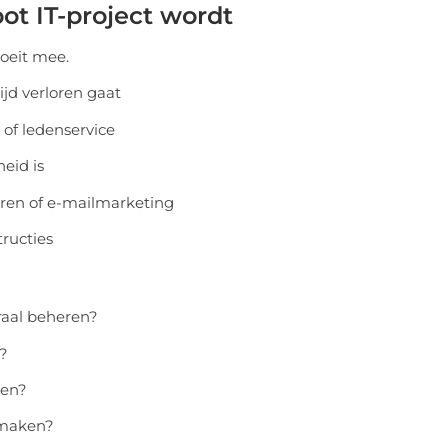
oot IT-project wordt
oeit mee.
ijd verloren gaat
 of ledenservice
eid is
eren of e-mailmarketing
tructies
raal beheren?
g?
ven?
 maken?