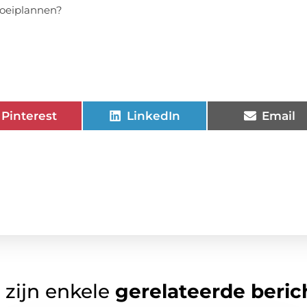
roeiplannen?
Pinterest
LinkedIn
Email
 zijn enkele
gerelateerde beric