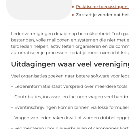
Praktische toepassingen
Zo start je zonder dat he
Ledenverenigingen draaien op betrokkenheid. Toch gaat e
bestanden, volle mailboxen en systemen die niet met e
telt: leden helpen, activiteiten organiseren en de comm
automatiseer je processen, zodat je meer overzicht krij
Uitdagingen waar veel verenigi
Veel organisaties zoeken naar betere software voor le
– Ledeninformatie staat verspreid over meerdere tools
– Contributies, incasso’s en facturen vragen veel hand
– Eventinschrijvingen komen binnen via losse formulie
– Vragen van leden raken kwijt of worden dubbel opge
– Segmenteren voor nieuwsbrieven of campagnes kost v