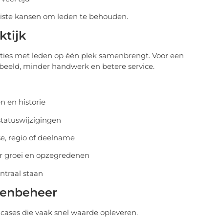
miste kansen om leden te behouden.
ktijk
cties met leden op één plek samenbrengt. Voor een
beeld, minder handwerk en betere service.
n en historie
statuswijzigingen
e, regio of deelname
er groei en opzegredenen
ntraal staan
denbeheer
e-cases die vaak snel waarde opleveren.