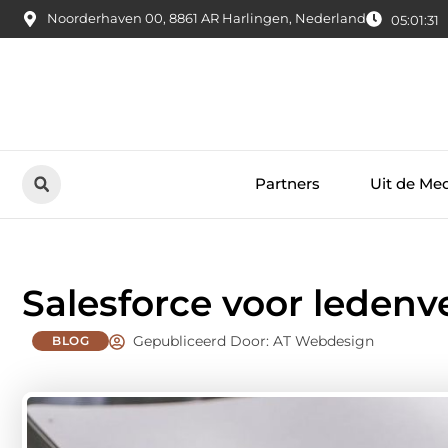
Noorderhaven 00, 8861 AR Harlingen, Nederland
05:01:32
Partners
Uit de Me
Salesforce voor leden
Gepubliceerd Door: AT Webdesign
BLOG