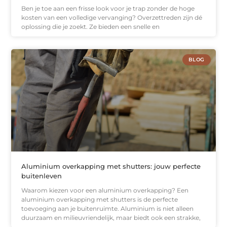
Ben je toe aan een frisse look voor je trap zonder de hoge
kosten van een volledige vervanging? Overzettreden zijn dé
oplossing die je zoekt. Ze bieden een snelle en
BLOG
Aluminium overkapping met shutters: jouw perfecte
buitenleven
Waarom kiezen voor een aluminium overkapping? Een
aluminium overkapping met shutters is de perfecte
toevoeging aan je buitenruimte. Aluminium is niet alleen
duurzaam en milieuvriendelijk, maar biedt ook een strakke,