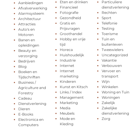
Eten en drinken
Particuliere
Aanbiedingen
Financieel
dienstverlening
Afvalverwerking
Fotografie
Rechten
Alarmsysteem
Gezondheid
Sport
Architectuur
Gratis en
Telefonie
Attracties
Prijsvragen
Testing
Auto's en
Groothandel
Toerisme
Motoren
Hobby en vrije
Tuin en
Banen en
tijd
buitenleven
opleidingen
Horeca
Tweewielers
Beauty en
Huishoudelijk
Uncategorized
verzorging
Industrie
Vakantie
Bedrijven
Internet
Verbouwen
Blog
Internet
Vervoer en
Boeken en
marketing
transport
Tijdschriften
Kinderen
Wijn
Business /
Kunst en Kitsch
Winkelen
Agriculture and
Links / Index
Woning en Tuin
Forestry
Management
Woningen
Cadeau
Marketing
Zakelijk
Dienstverlening
Media
Zakelijke
Dieren
Meubels
dienstverlening
E-Books
Mode en
Zorg
Electronica en
Kleding
Computers