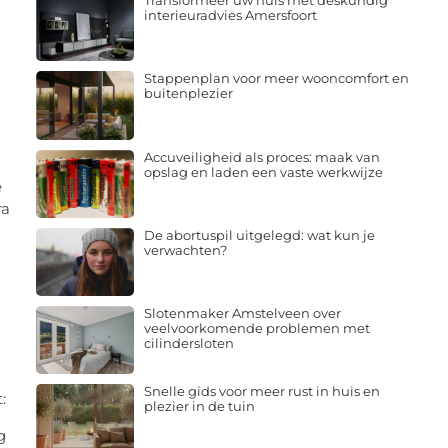
Transformeer uw huis met deskundig
interieuradvies Amersfoort
Stappenplan voor meer wooncomfort en
buitenplezier
Accuveiligheid als proces: maak van
opslag en laden een vaste werkwijze
e
ra
De abortuspil uitgelegd: wat kun je
verwachten?
Slotenmaker Amstelveen over
veelvoorkomende problemen met
cilindersloten
Snelle gids voor meer rust in huis en
:
plezier in de tuin
g