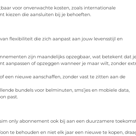
baar voor onverwachte kosten, zoals internationale
t kiezen die aansluiten bij je behoeften.
lexibiliteit die zich aanpast aan jouw levensstijl en
nnementen zijn maandelijks opzegbaar, wat betekent dat j
ent aanpassen of opzeggen wanneer je maar wilt, zonder ext
f een nieuwe aanschaffen, zonder vast te zitten aan de
llende bundels voor belminuten, sms’jes en mobiele data,
on past.
n sim only abonnement ook bij aan een duurzamere toekomst
efoon te behouden en niet elk jaar een nieuwe te kopen, draa