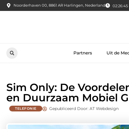
Noorderhaven 00, 8861 AR Harlingen, Nederland
02:26:46
Partners
Uit de Me
Sim Only: De Voordelen
en Duurzaam Mobiel G
Gepubliceerd Door: AT Webdesign
TELEFONIE