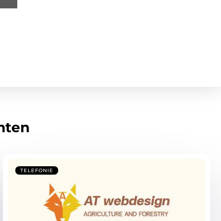
hten
TELEFONIE