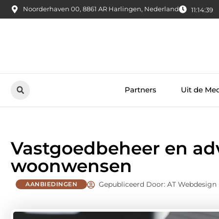
Noorderhaven 00, 8861 AR Harlingen, Nederland
11:14:40
Partners
Uit de Me
Vastgoedbeheer en adv
woonwensen
Gepubliceerd Door: AT Webdesign
AANBIEDINGEN