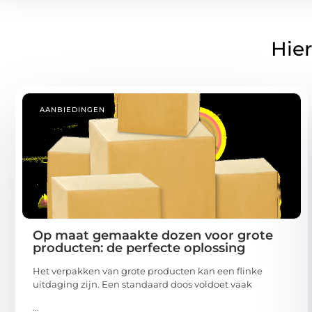
Hier
AANBIEDINGEN
Op maat gemaakte dozen voor grote
producten: de perfecte oplossing
Het verpakken van grote producten kan een flinke
uitdaging zijn. Een standaard doos voldoet vaak
...