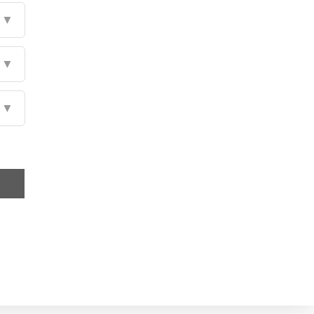
▼
▼
▼