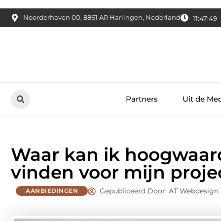
Noorderhaven 00, 8861 AR Harlingen, Nederland
11:47:51
Partners
Uit de Me
Waar kan ik hoogwaard
vinden voor mijn proje
Gepubliceerd Door: AT Webdesign
AANBIEDINGEN