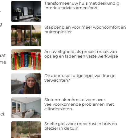
Transformeer uw huis met deskundig
interieuradvies Amersfoort
.
g
Stappenplan voor meer wooncomfort en
buitenplezier
Accuveiligheid als proces: maak van
aat
opslag en laden een vaste werkwijze
ame
De abortuspil uitgelegd: wat kun je
verwachten?
Slotenmaker Amstelveen over
veelvoorkomende problemen met
cilindersloten
ct
Snelle gids voor meer rust in huis en
plezier in de tuin