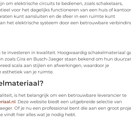
 om elektrische circuits te bedienen, zoals schakelaars,
eel voor het dagelijks functioneren van een huis of kantoor
araten kunt aansluiten en de sfeer in een ruimte kunt
van het elektrische systeem door een betrouwbare verbindin
m te investeren in kwaliteit. Hoogwaardig schakelmateriaal g
erken zoals Gira en Busch-Jaeger staan bekend om hun duurz
ed scala aan stijlen en afwerkingen, waardoor je
 esthetiek van je ruimte.
elmateriaal?
liteit, is het belangrijk om een betrouwbare leverancier te
iaal.nl
. Deze website biedt een uitgebreide selectie van
ger. Of je nu een professional bent die aan een groot proje
e vindt hier alles wat je nodig hebt.