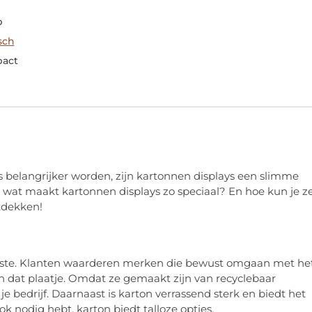
p
sch
pact
s belangrijker worden, zijn kartonnen displays een slimme
aar wat maakt kartonnen displays zo speciaal? En hoe kun je z
ntdekken!
eiste. Klanten waarderen merken die bewust omgaan met he
n dat plaatje. Omdat ze gemaakt zijn van recyclebaar
e bedrijf. Daarnaast is karton verrassend sterk en biedt het
k nodig hebt, karton biedt talloze opties.