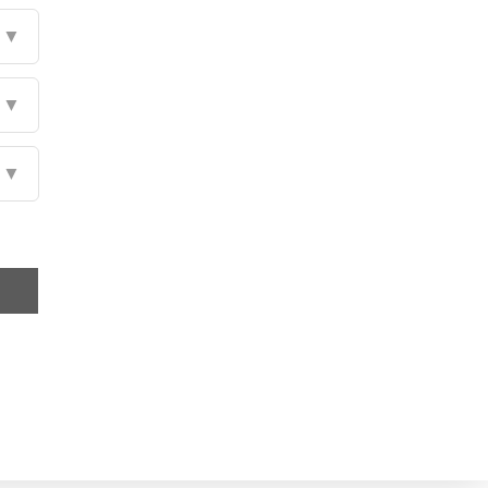
▼
▼
▼