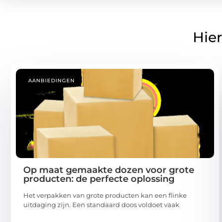
Hier
AANBIEDINGEN
Op maat gemaakte dozen voor grote
producten: de perfecte oplossing
Het verpakken van grote producten kan een flinke
uitdaging zijn. Een standaard doos voldoet vaak
...