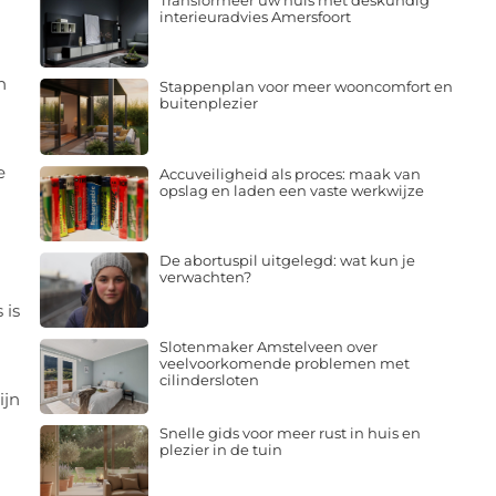
Transformeer uw huis met deskundig
interieuradvies Amersfoort
n
Stappenplan voor meer wooncomfort en
buitenplezier
e
Accuveiligheid als proces: maak van
opslag en laden een vaste werkwijze
De abortuspil uitgelegd: wat kun je
verwachten?
 is
Slotenmaker Amstelveen over
veelvoorkomende problemen met
cilindersloten
ijn
Snelle gids voor meer rust in huis en
plezier in de tuin