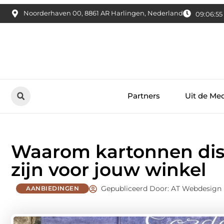
Noorderhaven 00, 8861 AR Harlingen, Nederland
09:06:57
Partners
Uit de Me
Waarom kartonnen disp
zijn voor jouw winkel
Gepubliceerd Door: AT Webdesign
AANBIEDINGEN