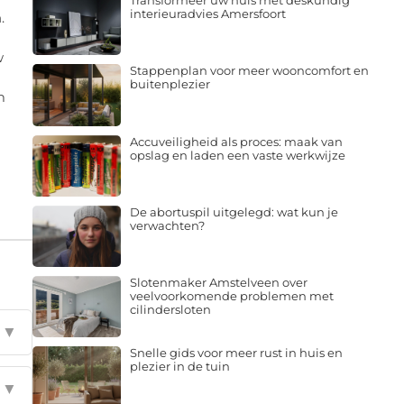
Transformeer uw huis met deskundig
interieuradvies Amersfoort
.
w
Stappenplan voor meer wooncomfort en
buitenplezier
m
Accuveiligheid als proces: maak van
opslag en laden een vaste werkwijze
De abortuspil uitgelegd: wat kun je
verwachten?
Slotenmaker Amstelveen over
veelvoorkomende problemen met
cilindersloten
▼
Snelle gids voor meer rust in huis en
plezier in de tuin
▼