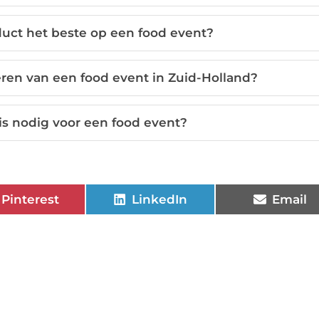
duct het beste op een food event?
seren van een food event in Zuid-Holland?
is nodig voor een food event?
Pinterest
LinkedIn
Email