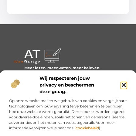
Meer lezen, meer weten, meer beleven.
Ontdek een wereld van blogs en artikelen over alles wat
Wij respecteren jouw
het dagelijks leven boeiend maakt.
privacy en beschermen
Bericht categorie
deze graag.
Op onze website maken we gebruik van cookies en vergelijkbare
technologieën om jouw ervaring te verbeteren en te begrijpen
hoe onze website wordt gebruikt. Deze cookies worden ingezet
Onze informatie
voor diverse doeleinden, zoals het tonen van gepersonaliseerde
advertenties en het meten van websitegebruik. Voor meer
Inkomsten genereren met mijn website: van idee naar resultaat
informatie verwijzen we je naar ons [
cookiebeleid
].