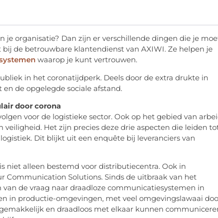
n je organisatie? Dan zijn er verschillende dingen die je moe
cht bij de betrouwbare klantendienst van AXIWI. Ze helpen je
psystemen
waarop je kunt vertrouwen.
iek in het coronatijdperk. Deels door de extra drukte in
en de opgelegde sociale afstand.
lair door corona
lgen voor de logistieke sector. Ook op het gebied van arbe
en veiligheid. Het zijn precies deze drie aspecten die leiden to
stiek. Dit blijkt uit een enquête bij leveranciers van
 niet alleen bestemd voor distributiecentra. Ook in
ur Communication Solutions. Sinds de uitbraak van het
ien van de vraag naar draadloze communicatiesystemen in
men in productie-omgevingen, met veel omgevingslawaai doo
ts gemakkelijk en draadloos met elkaar kunnen communicere