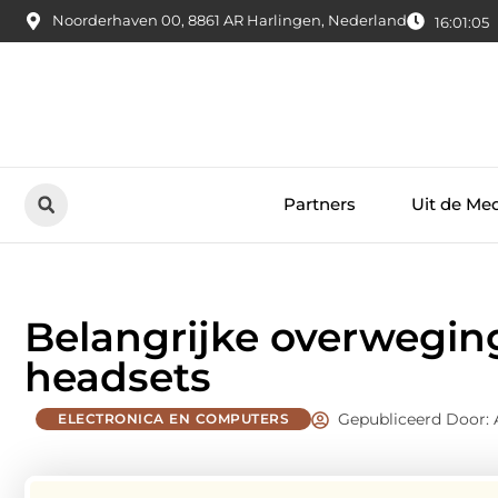
Noorderhaven 00, 8861 AR Harlingen, Nederland
16:01:06
Partners
Uit de Me
Belangrijke overweging
headsets
Gepubliceerd Door:
ELECTRONICA EN COMPUTERS