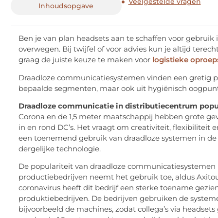
Veelgestelde vragen
Inhoudsopgave
Ben je van plan headsets aan te schaffen voor gebruik i
overwegen. Bij twijfel of voor advies kun je altijd tere
graag de juiste keuze te maken voor
logistieke oproe
Draadloze communicatiesystemen vinden een gretig publ
bepaalde segmenten, maar ook uit hygiënisch oogpunt 
Draadloze communicatie in distributiecentrum popu
Corona en de 1,5 meter maatschappij hebben grote gevo
in en rond DC’s. Het vraagt om creativiteit, flexibiliteit 
een toenemend gebruik van draadloze systemen in de logi
dergelijke technologie.
De populariteit van draadloze communicatiesystemen is
productiebedrijven neemt het gebruik toe, aldus Axito
coronavirus heeft dit bedrijf een sterke toename gez
produktiebedrijven. De bedrijven gebruiken de syste
bijvoorbeeld de machines, zodat collega’s via headse