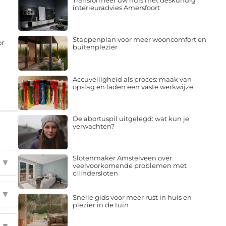
Transformeer uw huis met deskundig
interieuradvies Amersfoort
Stappenplan voor meer wooncomfort en
or
buitenplezier
Accuveiligheid als proces: maak van
opslag en laden een vaste werkwijze
De abortuspil uitgelegd: wat kun je
verwachten?
Slotenmaker Amstelveen over
▼
veelvoorkomende problemen met
cilindersloten
▼
Snelle gids voor meer rust in huis en
plezier in de tuin