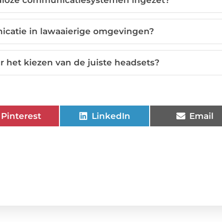
adloze communicatiesystemen ingezet?
icatie in lawaaierige omgevingen?
r het kiezen van de juiste headsets?
Pinterest
LinkedIn
Email