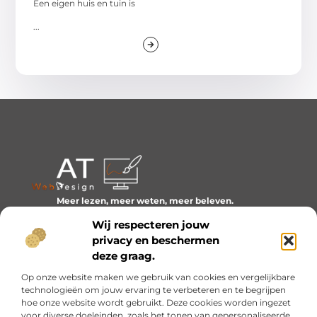
Een eigen huis en tuin is
...
Meer lezen, meer weten, meer beleven.
Ontdek een wereld van blogs en artikelen over alles wat
Wij respecteren jouw
het dagelijks leven boeiend maakt.
privacy en beschermen
Bericht categorie
deze graag.
Op onze website maken we gebruik van cookies en vergelijkbare
technologieën om jouw ervaring te verbeteren en te begrijpen
hoe onze website wordt gebruikt. Deze cookies worden ingezet
Onze informatie
voor diverse doeleinden, zoals het tonen van gepersonaliseerde