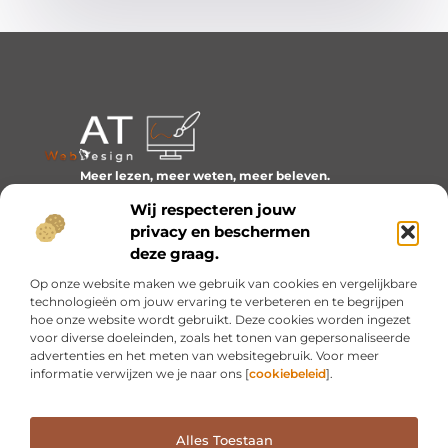
Meer lezen, meer weten, meer beleven.
Ontdek een wereld van blogs en artikelen over alles wat
Wij respecteren jouw
het dagelijks leven boeiend maakt.
privacy en beschermen
Bericht categorie
deze graag.
Op onze website maken we gebruik van cookies en vergelijkbare
technologieën om jouw ervaring te verbeteren en te begrijpen
hoe onze website wordt gebruikt. Deze cookies worden ingezet
Onze informatie
voor diverse doeleinden, zoals het tonen van gepersonaliseerde
advertenties en het meten van websitegebruik. Voor meer
Inkomsten genereren met mijn website: van idee naar resultaat
informatie verwijzen we je naar ons [
cookiebeleid
].
Alles Toestaan