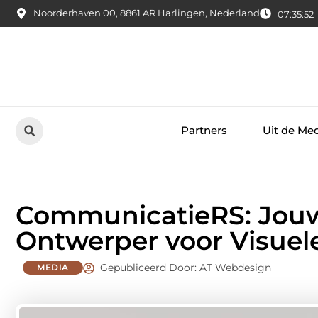
Noorderhaven 00, 8861 AR Harlingen, Nederland
07:35:52
Partners
Uit de Me
CommunicatieRS: Jouw 
Ontwerper voor Visuele
Gepubliceerd Door: AT Webdesign
MEDIA