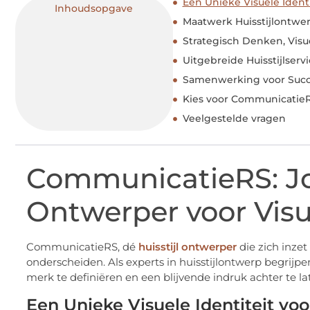
Een Unieke Visuele Ident
Inhoudsopgave
Maatwerk Huisstijlontwer
Strategisch Denken, Vis
Uitgebreide Huisstijlserv
Samenwerking voor Suc
Kies voor CommunicatieRS
Veelgestelde vragen
CommunicatieRS: Jo
Ontwerper voor Visu
CommunicatieRS, dé
huisstijl ontwerper
die zich inzet
onderscheiden. Als experts in huisstijlontwerp begrijpe
merk te definiëren en een blijvende indruk achter te la
Een Unieke Visuele Identiteit vo