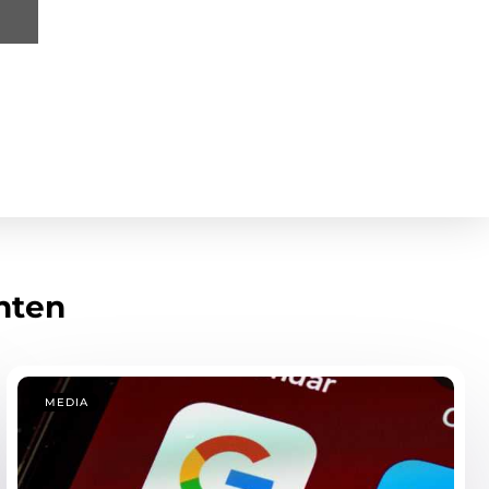
hten
MEDIA