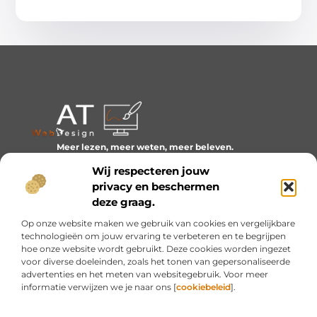
Meer lezen, meer weten, meer beleven.
Ontdek een wereld van blogs en artikelen over alles wat
Wij respecteren jouw
het dagelijks leven boeiend maakt.
privacy en beschermen
Bericht categorie
deze graag.
Op onze website maken we gebruik van cookies en vergelijkbare
technologieën om jouw ervaring te verbeteren en te begrijpen
hoe onze website wordt gebruikt. Deze cookies worden ingezet
Onze informatie
voor diverse doeleinden, zoals het tonen van gepersonaliseerde
advertenties en het meten van websitegebruik. Voor meer
Inkomsten genereren met mijn website: van idee naar resultaat
informatie verwijzen we je naar ons [
cookiebeleid
].