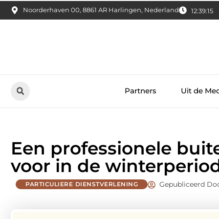
Noorderhaven 00, 8861 AR Harlingen, Nederland
12:39:16
Partners
Uit de Me
Een professionele buit
voor in de winterperio
Gepubliceerd Do
PARTICULIERE DIENSTVERLENING