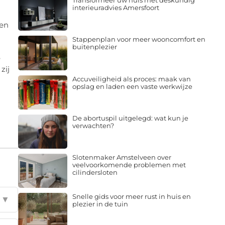
Transformeer uw huis met deskundig
interieuradvies Amersfoort
nen
Stappenplan voor meer wooncomfort en
buitenplezier
e
zij
Accuveiligheid als proces: maak van
opslag en laden een vaste werkwijze
De abortuspil uitgelegd: wat kun je
verwachten?
Slotenmaker Amstelveen over
veelvoorkomende problemen met
cilindersloten
Snelle gids voor meer rust in huis en
▼
plezier in de tuin