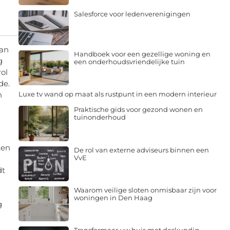
Salesforce voor ledenverenigingen
Dan
Handboek voor een gezellige woning en
g
een onderhoudsvriendelijke tuin
ol
de.
n
Luxe tv wand op maat als rustpunt in een modern interieur
Praktische gids voor gezond wonen en
tuinonderhoud
ken
De rol van externe adviseurs binnen een
VvE
dt
Waarom veilige sloten onmisbaar zijn voor
n
woningen in Den Haag
g