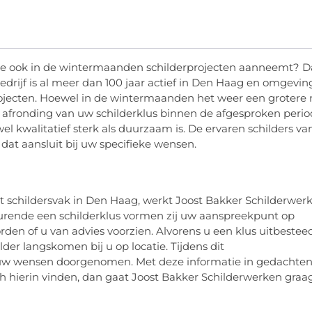
e ook in de wintermaanden schilderprojecten aanneemt? 
bedrijf is al meer dan 100 jaar actief in Den Haag en omgevin
jecten. Hoewel in de wintermaanden het weer een grotere r
ige afronding van uw schilderklus binnen de afgesproken perio
l kwalitatief sterk als duurzaam is. De ervaren schilders va
 dat aansluit bij uw specifieke wensen.
 het schildersvak in Den Haag, werkt Joost Bakker Schilderwer
edurende een schilderklus vormen zij uw aanspreekpunt op
den of u van advies voorzien. Alvorens u een klus uitbestee
der langskomen bij u op locatie. Tijdens dit
w wensen doorgenomen. Met deze informatie in gedachte
ch hierin vinden, dan gaat Joost Bakker Schilderwerken graa