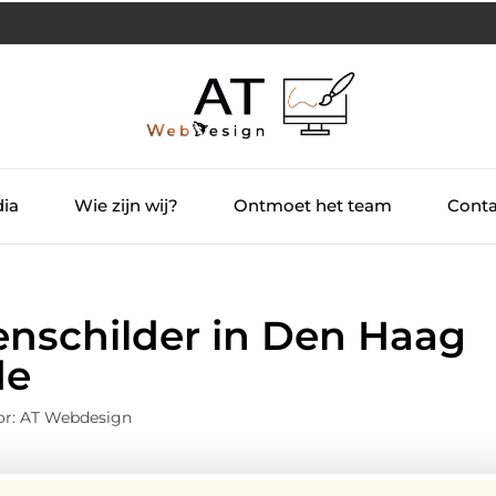
dia
Wie zijn wij?
Ontmoet het team
Conta
enschilder in Den Haag
de
or: AT Webdesign