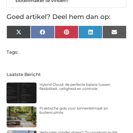
slotenmaker te vinden?
Goed artikel? Deel hem dan op:
X
Facebook
Pinterest
LinkedIn
Email
(Twitter)
Tags:
Laatste Bericht
Hybrid Cloud: de perfecte balans tussen
flexibiliteit, veiligheid en controle
Praktische gids voor binnenklimaat en
buitenruimte
Verhuizen zonder stress? Zo voorkom je dat