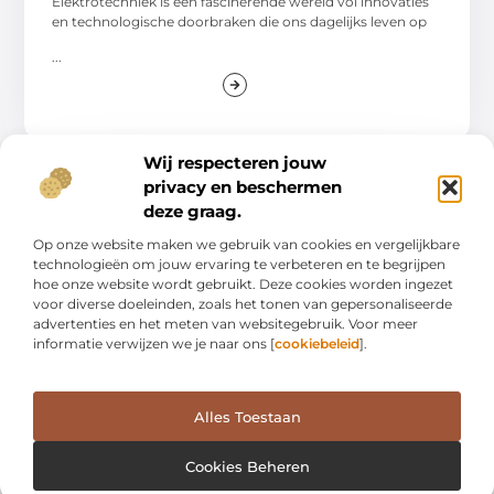
en technologische doorbraken die ons dagelijks leven op
...
Wij respecteren jouw
privacy en beschermen
ZAKELIJK
deze graag.
Op onze website maken we gebruik van cookies en vergelijkbare
technologieën om jouw ervaring te verbeteren en te begrijpen
hoe onze website wordt gebruikt. Deze cookies worden ingezet
voor diverse doeleinden, zoals het tonen van gepersonaliseerde
advertenties en het meten van websitegebruik. Voor meer
informatie verwijzen we je naar ons [
cookiebeleid
].
"Bijtelling in 2024: Kilometerregistratie en
Car Trackers Belangrijker dan Ooit"
Alles Toestaan
De Bijtelling in 2024 Met het nieuwe jaar voor de deur,
Cookies Beheren
staan er veranderingen op