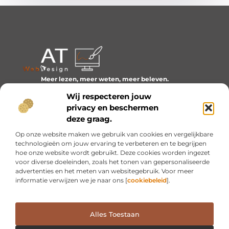
Meer lezen, meer weten, meer beleven.
Ontdek een wereld van blogs en artikelen over alles wat
Wij respecteren jouw
het dagelijks leven boeiend maakt.
privacy en beschermen
Bericht categorie
deze graag.
Op onze website maken we gebruik van cookies en vergelijkbare
technologieën om jouw ervaring te verbeteren en te begrijpen
hoe onze website wordt gebruikt. Deze cookies worden ingezet
Onze informatie
voor diverse doeleinden, zoals het tonen van gepersonaliseerde
advertenties en het meten van websitegebruik. Voor meer
Inkomsten genereren met mijn website: van idee naar resultaat
informatie verwijzen we je naar ons [
cookiebeleid
].
Alles Toestaan
Website index
Cookiebeleid (EU)