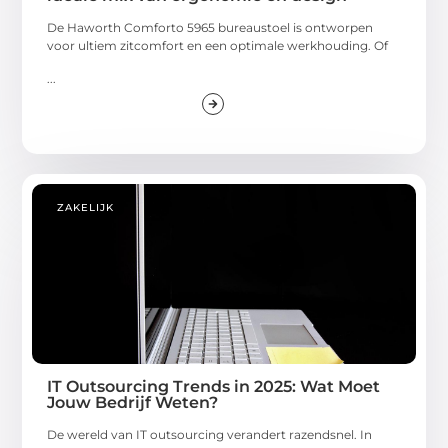
De Haworth Comforto 5965 bureaustoel is ontworpen
voor ultiem zitcomfort en een optimale werkhouding. Of
...
ZAKELIJK
IT Outsourcing Trends in 2025: Wat Moet
Jouw Bedrijf Weten?
De wereld van IT outsourcing verandert razendsnel. In