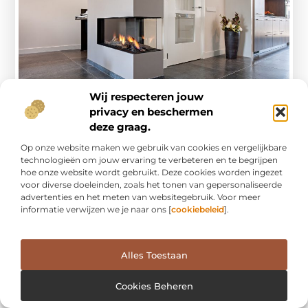
Wij respecteren jouw
privacy en beschermen
deze graag.
Op onze website maken we gebruik van cookies en vergelijkbare
technologieën om jouw ervaring te verbeteren en te begrijpen
hoe onze website wordt gebruikt. Deze cookies worden ingezet
Inhoudsopgave
voor diverse doeleinden, zoals het tonen van gepersonaliseerde
advertenties en het meten van websitegebruik. Voor meer
Een divers aanbod met tegels
informatie verwijzen we je naar ons [
cookiebeleid
].
Veelgestelde vragen
Alles Toestaan
Bent u uw huis aan het verbouwen of wilt u uw
nieuwe woning een eigen stijl geven? Dan is het een
Cookies Beheren
goed idee om te beginnen met geschikte
vloertegels en wandtegels. Misschien wilt u namelijk