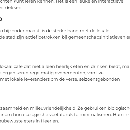
chten kunt leren kennen. Het is een leuke en interactieve
ontdekken.
p
o bijzonder maakt, is de sterke band met de lokale
e stad zijn actief betrokken bij gemeenschapsinitiatieven e
okaal café dat niet alleen heerlijk eten en drinken biedt, ma
e organiseren regelmatig evenementen, van live
met lokale leveranciers om de verse, seizoensgebonden
rzaamheid en milieuvriendelijkheid. Ze gebruiken biologisch
ar om hun ecologische voetafdruk te minimaliseren. Hun inz
ubewuste eters in Heerlen.