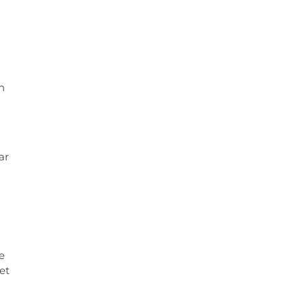
n
ar
e
et