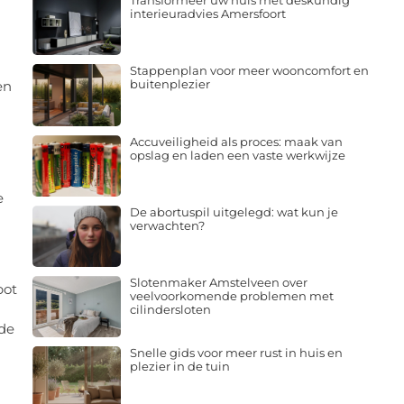
Transformeer uw huis met deskundig
interieuradvies Amersfoort
Stappenplan voor meer wooncomfort en
buitenplezier
en
Accuveiligheid als proces: maak van
opslag en laden een vaste werkwijze
e
De abortuspil uitgelegd: wat kun je
verwachten?
Slotenmaker Amstelveen over
pot
veelvoorkomende problemen met
cilindersloten
 de
Snelle gids voor meer rust in huis en
plezier in de tuin