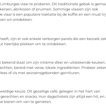
imburgse vlaai te proberen. Dit traditionele gebak is gema
kersen, abrikozen of pruimen. Sommige vlaaien zijn ook
laai is een populaire traktatie bij de koffie en een must-tr
ken wil ontdekken.
ft, zijn er ook enkele verborgen parels die een bezoek ze
uut heerlijke plekken om te ontdekken.
 bekend staat om zijn intieme sfeer en uitstekende keuken.
chten, bereid met verse, lokale ingrediënten. Probeer zeke
 vlees of vis met seizoensgebonden garnituren.
eldige keuze. Dit gezellige café, gelegen in het hart van
gerechten en snacks. Hun dagschotels zijn altijd een hit, en 
e bieren om van te genieten.