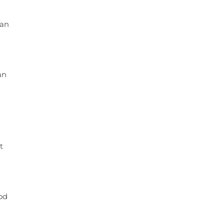
van
an
t
od