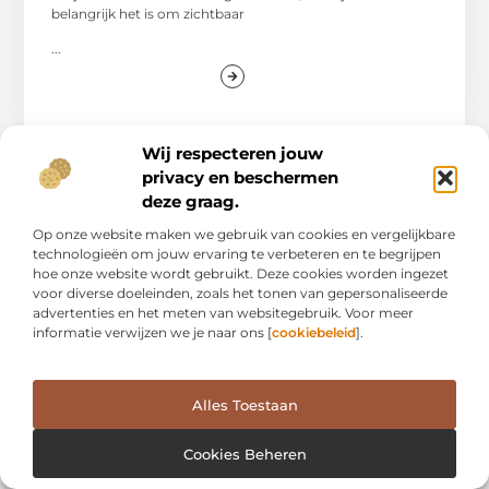
belangrijk het is om zichtbaar
...
Wij respecteren jouw
privacy en beschermen
deze graag.
AANBIEDINGEN
Op onze website maken we gebruik van cookies en vergelijkbare
technologieën om jouw ervaring te verbeteren en te begrijpen
hoe onze website wordt gebruikt. Deze cookies worden ingezet
voor diverse doeleinden, zoals het tonen van gepersonaliseerde
advertenties en het meten van websitegebruik. Voor meer
informatie verwijzen we je naar ons [
cookiebeleid
].
Veiligheid en efficiëntie met Atex LED-
Alles Toestaan
verlichting
Cookies Beheren
Veiligheid en efficiëntie met Atex LED-verlichting LED-
verlichting is tegenwoordig niet meer weg te denken uit