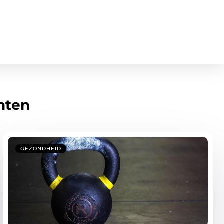
hten
GEZONDHEID