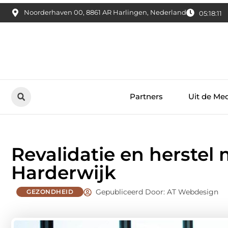
Noorderhaven 00, 8861 AR Harlingen, Nederland
05:18:13
Partners
Uit de Me
Revalidatie en herstel 
Harderwijk
Gepubliceerd Door: AT Webdesign
GEZONDHEID