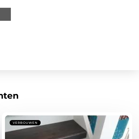
hten
VERBOUWEN