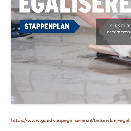
Klik om ma
accepteren 
https://www.goedkoopegaliseren.nl/betonvloer-egali