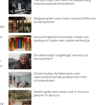
Transformeer uw huis met deskundig
interieuradvies Amersfoort
Stappenplan voor meer wooncomfort en
buitenplezier
ebt
en
Accuveiligheid als proces: maak van
opslag en laden een vaste werkwijze
De abortuspil uitgelegd: wat kun je
verwachten?
e
or
Slotenmaker Amstelveen over
veelvoorkomende problemen met
cilindersloten
Snelle gids voor meer rust in huis en
plezier in de tuin
ng