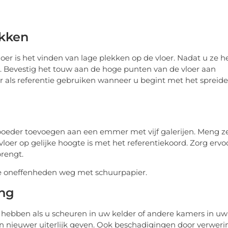
ekken
oer is het vinden van lage plekken op de vloer. Nadat u ze h
n. Bevestig het touw aan de hoge punten van de vloer aan
er als referentie gebruiken wanneer u begint met het spreid
spoeder toevoegen aan een emmer met vijf galerijen. Meng z
loer op gelijke hoogte is met het referentiekoord. Zorg ervo
brengt.
le oneffenheden weg met schuurpapier.
ing
ebben als u scheuren in uw kelder of andere kamers in uw
en nieuwer uiterlijk geven. Ook beschadigingen door verweri