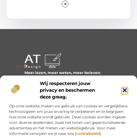
Meer lezen, meer weten, meer beleven.
Ontdek een wereld van blogs en artikelen over alles wat
Wij respecteren jouw
het dagelijks leven boeiend maakt.
privacy en beschermen
Bericht categorie
deze graag.
Op onze website maken we gebruik van cookies en vergelijkbare
technologieën om jouw ervaring te verbeteren en te begrijpen
hoe onze website wordt gebruikt. Deze cookies worden ingezet
Onze informatie
voor diverse doeleinden, zoals het tonen van gepersonaliseerde
advertenties en het meten van websitegebruik. Voor meer
Inkomsten genereren met mijn website: van idee naar resultaat
informatie verwijzen we je naar ons [
cookiebeleid
].