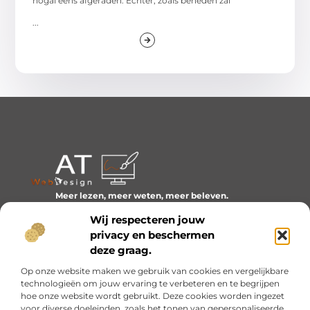
nogal eens afgeraden. Echter, zoals beneden zal
...
Meer lezen, meer weten, meer beleven.
Ontdek een wereld van blogs en artikelen over alles wat
Wij respecteren jouw
het dagelijks leven boeiend maakt.
privacy en beschermen
Bericht categorie
deze graag.
Op onze website maken we gebruik van cookies en vergelijkbare
technologieën om jouw ervaring te verbeteren en te begrijpen
hoe onze website wordt gebruikt. Deze cookies worden ingezet
Onze informatie
voor diverse doeleinden, zoals het tonen van gepersonaliseerde