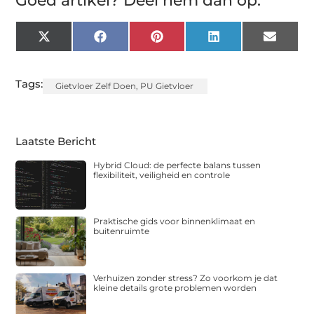
Goed artikel? Deel hem dan op:
X
Facebook
Pinterest
LinkedIn
Email
(Twitter)
Tags:
Gietvloer Zelf Doen
,
PU Gietvloer
Laatste Bericht
Hybrid Cloud: de perfecte balans tussen
flexibiliteit, veiligheid en controle
Praktische gids voor binnenklimaat en
buitenruimte
Verhuizen zonder stress? Zo voorkom je dat
kleine details grote problemen worden