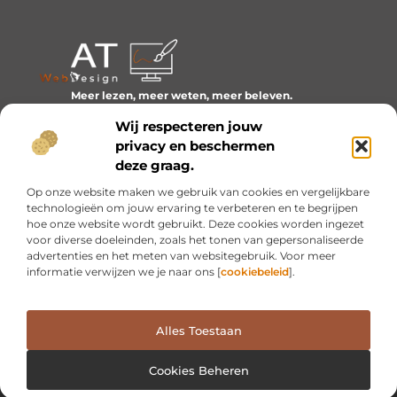
Meer lezen, meer weten, meer beleven.
Ontdek een wereld van blogs en artikelen over alles wat
Wij respecteren jouw
het dagelijks leven boeiend maakt.
privacy en beschermen
Bericht categorie
deze graag.
Op onze website maken we gebruik van cookies en vergelijkbare
technologieën om jouw ervaring te verbeteren en te begrijpen
hoe onze website wordt gebruikt. Deze cookies worden ingezet
Onze informatie
voor diverse doeleinden, zoals het tonen van gepersonaliseerde
advertenties en het meten van websitegebruik. Voor meer
Inkomsten genereren met mijn website: van idee naar resultaat
informatie verwijzen we je naar ons [
cookiebeleid
].
Alles Toestaan
Website index
Cookiebeleid (EU)
@2025 www.at-webdesign.nl. All Right Reserved.
Cookies Beheren