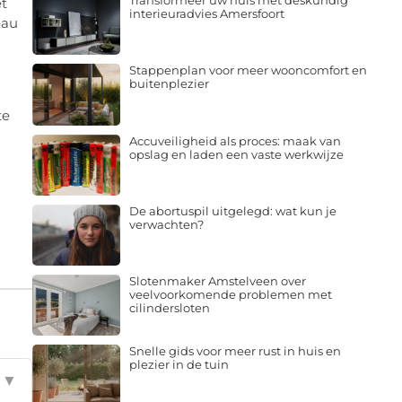
Transformeer uw huis met deskundig
et
interieuradvies Amersfoort
eau
Stappenplan voor meer wooncomfort en
buitenplezier
te
Accuveiligheid als proces: maak van
opslag en laden een vaste werkwijze
De abortuspil uitgelegd: wat kun je
verwachten?
Slotenmaker Amstelveen over
veelvoorkomende problemen met
cilindersloten
Snelle gids voor meer rust in huis en
plezier in de tuin
▼