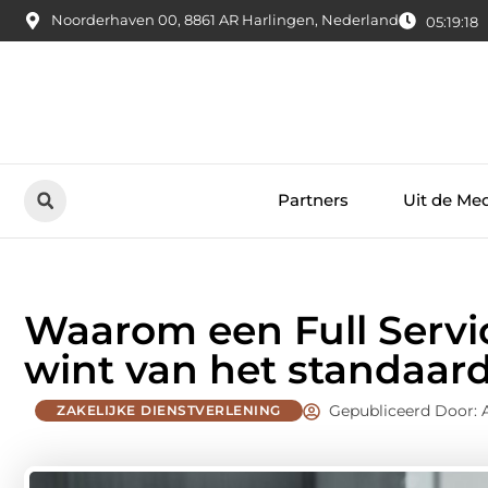
Noorderhaven 00, 8861 AR Harlingen, Nederland
05:19:19
Partners
Uit de Me
Waarom een Full Servic
wint van het standaar
Gepubliceerd Door:
ZAKELIJKE DIENSTVERLENING