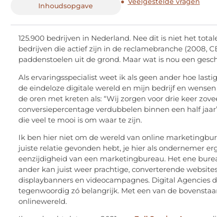
Veelgestelde vragen
Inhoudsopgave
125.900 bedrijven in Nederland. Nee dit is niet het total
bedrijven die actief zijn in de reclamebranche (2008, 
paddenstoelen uit de grond. Maar wat is nou een ges
Als ervaringsspecialist weet ik als geen ander hoe lasti
de eindeloze digitale wereld en mijn bedrijf en wense
de oren met kreten als: “Wij zorgen voor drie keer zove
conversiepercentage verdubbelen binnen een half jaar”.
die veel te mooi is om waar te zijn.
Ik ben hier niet om de wereld van online marketingbure
juiste relatie gevonden hebt, je hier als ondernemer erg
eenzijdigheid van een marketingbureau. Het ene bureau 
ander kan juist weer prachtige, converterende websi
displaybanners en videocampagnes. Digital Agencies d
tegenwoordig zó belangrijk. Met een van de bovenstaa
onlinewereld.