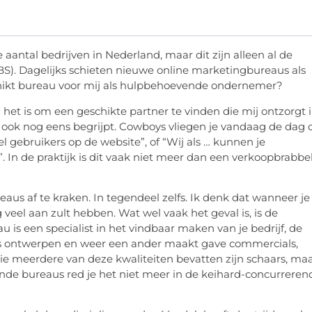
e aantal bedrijven in Nederland, maar dit zijn alleen al de
CBS). Dagelijks schieten nieuwe online marketingbureaus als
chikt bureau voor mij als hulpbehoevende ondernemer?
g het is om een geschikte partner te vinden die mij ontzorgt 
n ook nog eens begrijpt. Cowboys vliegen je vandaag de dag
el gebruikers op de website”, of “Wij als … kunnen je
 In de praktijk is dit vaak niet meer dan een verkoopbrabbe
aus af te kraken. In tegendeel zelfs. Ik denk dat wanneer je
 veel aan zult hebben. Wat wel vaak het geval is, is de
is een specialist in het vindbaar maken van je bedrijf, de
tes ontwerpen en weer een ander maakt gave commercials,
ie meerdere van deze kwaliteiten bevatten zijn schaars, ma
nde bureaus red je het niet meer in de keihard-concurreren