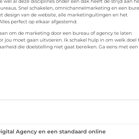
ie wel al deze disciplines onder één dak heeft de strijd aan h
bureaus. Snel schakelen, omnichannelmarketing en een bur
het design van de website, alle marketinguitingen en het
 Alles perfect op elkaar afgestemd.
an om de marketing door een bureau of agency te laten
or jou moet gaan uitvoeren. Ik schakel hulp in om welk doel 
aarheid die doelstelling niet gaat bereiken. Ga eens met een
 Digital Agency en een standaard online