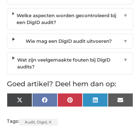
Welke aspecten worden gecontroleerd bij
▼
een DigID audit?
Wie mag een DigID audit uitvoeren?
▼
Wat zijn veelgemaakte fouten bij DigID
▼
audits?
Goed artikel? Deel hem dan op:
X
Facebook
Pinterest
LinkedIn
Email
(Twitter)
Tags:
Audit
,
Digid
,
It