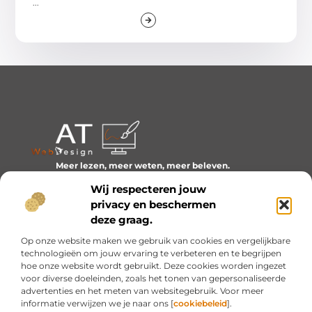
...
Meer lezen, meer weten, meer beleven.
Ontdek een wereld van blogs en artikelen over alles wat
Wij respecteren jouw
het dagelijks leven boeiend maakt.
privacy en beschermen
Bericht categorie
deze graag.
Op onze website maken we gebruik van cookies en vergelijkbare
technologieën om jouw ervaring te verbeteren en te begrijpen
hoe onze website wordt gebruikt. Deze cookies worden ingezet
Onze informatie
voor diverse doeleinden, zoals het tonen van gepersonaliseerde
advertenties en het meten van websitegebruik. Voor meer
Inkomsten genereren met mijn website: van idee naar resultaat
informatie verwijzen we je naar ons [
cookiebeleid
].