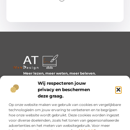
Meer lezen, meer weten, meer beleven.
Ontdek een wereld van blogs en artikelen over alles wat
Wij respecteren jouw
het dagelijks leven boeiend maakt.
privacy en beschermen
Bericht categorie
deze graag.
Op onze website maken we gebruik van cookies en vergelijkbare
technologieën om jouw ervaring te verbeteren en te begrijpen
hoe onze website wordt gebruikt. Deze cookies worden ingezet
Onze informatie
voor diverse doeleinden, zoals het tonen van gepersonaliseerde
advertenties en het meten van websitegebruik. Voor meer
Inkomsten genereren met mijn website: van idee naar resultaat