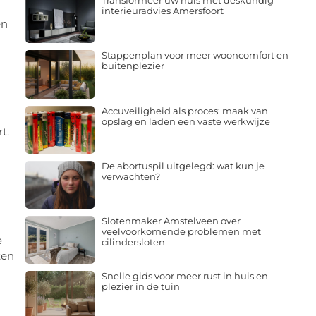
Transformeer uw huis met deskundig
interieuradvies Amersfoort
en
Stappenplan voor meer wooncomfort en
buitenplezier
Accuveiligheid als proces: maak van
opslag en laden een vaste werkwijze
t.
De abortuspil uitgelegd: wat kun je
verwachten?
Slotenmaker Amstelveen over
veelvoorkomende problemen met
e
cilindersloten
ten
Snelle gids voor meer rust in huis en
plezier in de tuin