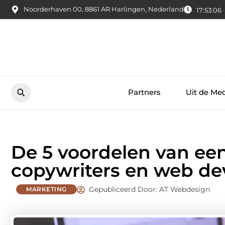
Noorderhaven 00, 8861 AR Harlingen, Nederland
17:53:07
Partners
Uit de Me
De 5 voordelen van ee
copywriters en web de
Gepubliceerd Door: AT Webdesign
MARKETING