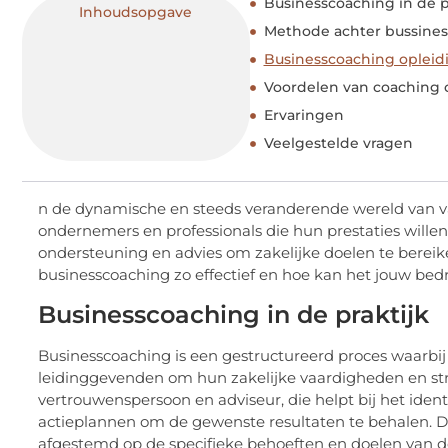
Businesscoaching in de p
Inhoudsopgave
Methode achter bussine
Businesscoaching opleid
Voordelen van coaching o
Ervaringen
Veelgestelde vragen
n de dynamische en steeds veranderende wereld van v
ondernemers en professionals die hun prestaties willen
ondersteuning en advies om zakelijke doelen te berei
businesscoaching zo effectief en hoe kan het jouw bedr
Businesscoaching in de praktijk
Businesscoaching is een gestructureerd proces waarb
leidinggevenden om hun zakelijke vaardigheden en str
vertrouwenspersoon en adviseur, die helpt bij het iden
actieplannen om de gewenste resultaten te behalen. Dez
afgestemd op de specifieke behoeften en doelen van de