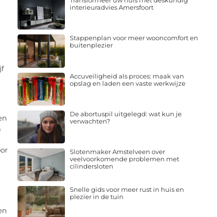
Transformeer uw huis met deskundig
interieuradvies Amersfoort
Stappenplan voor meer wooncomfort en
buitenplezier
jf
Accuveiligheid als proces: maak van
opslag en laden een vaste werkwijze
De abortuspil uitgelegd: wat kun je
en
verwachten?
m
or
Slotenmaker Amstelveen over
veelvoorkomende problemen met
cilindersloten
Snelle gids voor meer rust in huis en
plezier in de tuin
en