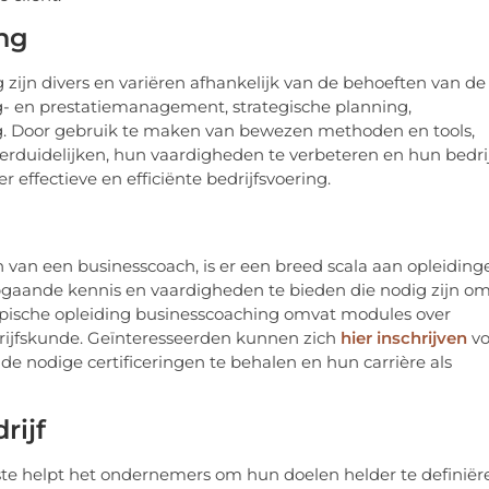
ng
ijn divers en variëren afhankelijk van de behoeften van de
ng- en prestatiemanagement, strategische planning,
g. Door gebruik te maken van bewezen methoden en tools,
rduidelijken, hun vaardigheden te verbeteren en hun bedri
r effectieve en efficiënte bedrijfsvoering.
n van een businesscoach, is er een breed scala aan opleiding
pgaande kennis en vaardigheden te bieden die nodig zijn o
typische opleiding businesscoaching omvat modules over
rijfskunde. Geïnteresseerden kunnen zich
hier inschrijven
vo
e nodige certificeringen te behalen en hun carrière als
rijf
rste helpt het ondernemers om hun doelen helder te definiër