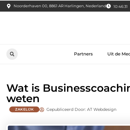
Noorderhaven 00, 8861 AR Harlingen, Nederland
10:46:32
Partners
Uit de Me
Wat is Businesscoachin
weten
Gepubliceerd Door: AT Webdesign
ZAKELIJK