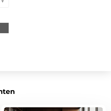
▼
hten