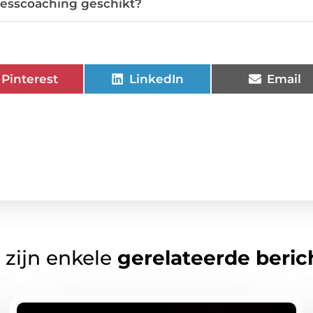
nesscoaching geschikt?
Pinterest
LinkedIn
Email
 zijn enkele
gerelateerde beric