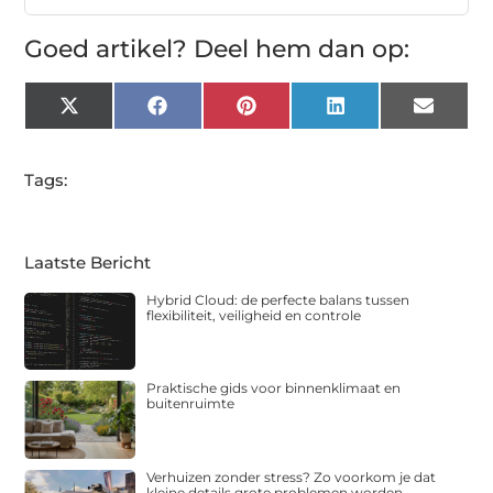
Goed artikel? Deel hem dan op:
X
Facebook
Pinterest
LinkedIn
Email
(Twitter)
Tags:
Laatste Bericht
Hybrid Cloud: de perfecte balans tussen
flexibiliteit, veiligheid en controle
Praktische gids voor binnenklimaat en
buitenruimte
Verhuizen zonder stress? Zo voorkom je dat
kleine details grote problemen worden