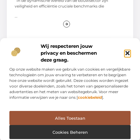
In de dynamische wereld van de bouwsector zijn
veiligheid en efficiëntie cruciale benchmarks die
...
Wij respecteren jouw
privacy en beschermen
deze graag.
AANBIEDINGEN
Op onze website maken we gebruik van cookies en vergelijkbare
technologieën om jouw ervaring te verbeteren en te begrijpen
hoe onze website wordt gebruikt. Deze cookies worden ingezet
voor diverse doeleinden, zoals het tonen van gepersonaliseerde
advertenties en het meten van websitegebruik. Voor meer
informatie verwijzen we je naar ons [
cookiebeleid
].
Alles Toestaan
Waarom kartonnen displays de perfecte
keuze zijn voor jouw winkel
Cookies Beheren
In een wereld waar duurzaamheid en flexibiliteit steeds
belangrijker worden, zijn kartonnen displays een