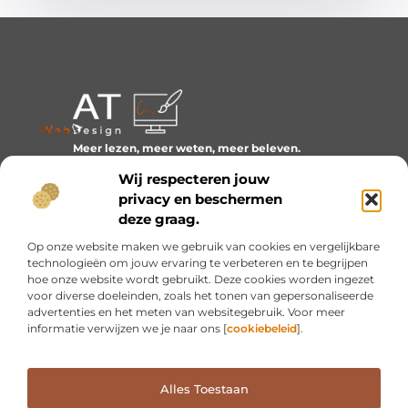
Meer lezen, meer weten, meer beleven.
Ontdek een wereld van blogs en artikelen over alles wat
Wij respecteren jouw
het dagelijks leven boeiend maakt.
privacy en beschermen
Bericht categorie
deze graag.
Op onze website maken we gebruik van cookies en vergelijkbare
technologieën om jouw ervaring te verbeteren en te begrijpen
hoe onze website wordt gebruikt. Deze cookies worden ingezet
Onze informatie
voor diverse doeleinden, zoals het tonen van gepersonaliseerde
advertenties en het meten van websitegebruik. Voor meer
Inkomsten genereren met mijn website: van idee naar resultaat
informatie verwijzen we je naar ons [
cookiebeleid
].
Alles Toestaan
Website index
Cookiebeleid (EU)