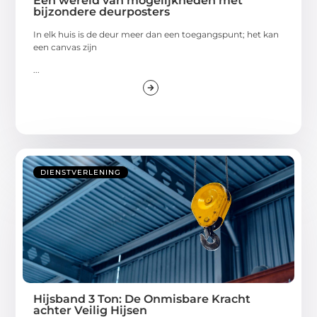
Een wereld van mogelijkheden met
bijzondere deurposters
In elk huis is de deur meer dan een toegangspunt; het kan
een canvas zijn
...
DIENSTVERLENING
Hijsband 3 Ton: De Onmisbare Kracht
achter Veilig Hijsen